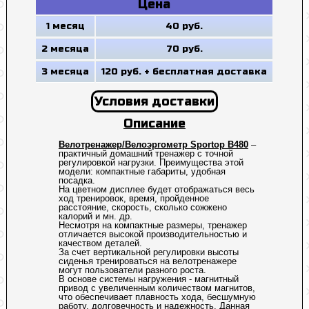
Цена
1 месяц
40 руб.
2 месяца
70 руб.
3 месяца
120 руб. + бесплатная доставка
Условия доставки
Описание
Велотренажер/Велоэргометр Sportop B480
–
практичный домашний тренажер с точной
регулировкой нагрузки. Преимущества этой
модели: компактные габариты, удобная
посадка.
На цветном дисплее будет отображаться весь
ход тренировок, время, пройденное
расстояние, скорость, сколько сожжено
калорий и мн. др.
Несмотря на компактные размеры, тренажер
отличается высокой производительностью и
качеством деталей.
За счет вертикальной регулировки высоты
сиденья тренироваться на велотренажере
могут пользователи разного роста.
В основе системы нагружения - магнитный
привод с увеличенным количеством магнитов,
что обеспечивает плавность хода, бесшумную
работу, долговечность и надежность. Данная