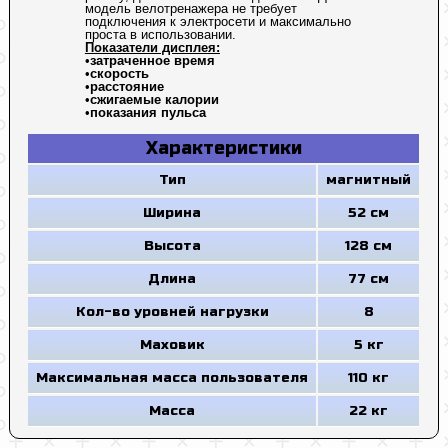
модель велотренажера не требует
подключения к электросети и максимально
проста в использовании.
Показатели дисплея:
•
затраченное время
•
скорость
•
расстояние
•
сжигаемые калории
•
показания пульса
Характеристики
Тип
магнитный
Ширина
52 см
Высота
128 см
Длина
77 см
Кол-во уровней нагрузки
8
Маховик
5 кг
Максимальная масса пользователя
110 кг
Масса
22 кг